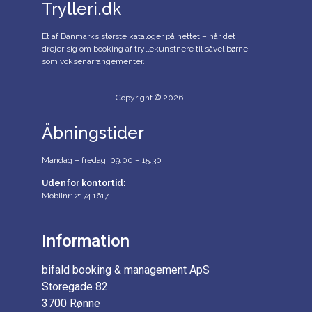
Trylleri.dk
Et af Danmarks største kataloger på nettet – når det
drejer sig om booking af tryllekunstnere til såvel børne-
som voksenarrangementer.
Copyright © 2026
Åbningstider
Mandag – fredag: 09.00 – 15.30
Udenfor kontortid:
Mobilnr: 2174 1617
Information
bifald booking & management ApS
Storegade 82
3700 Rønne