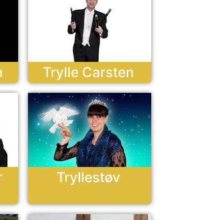
n
Trylle Carsten
r
Tryllestøv