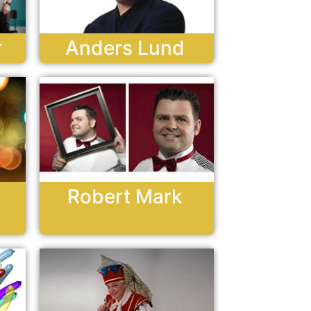
r
Anders Lund
Robert Mark