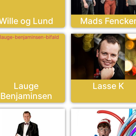
Wille og Lund
Mads Fencke
Lauge
Lasse K
Benjaminsen