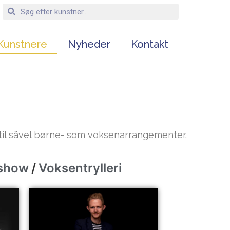
Kunstnere
Nyheder
Kontakt
 til såvel børne- som voksenarrangementer.
eshow
/
Voksentrylleri