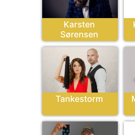
Karsten
Sørensen
Tankestorm