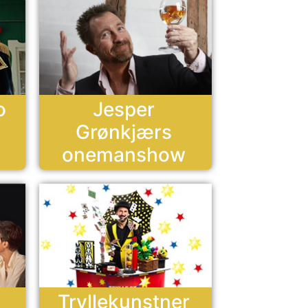
o
Jesper
Grønkjærs
onemanshow
Tryllekunstner