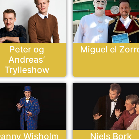
Peter og
Miguel el Zorr
Andreas’
Trylleshow
anny Wisholm
Niels Bork