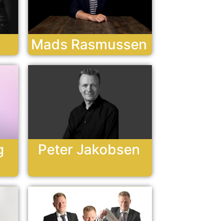
Mads Rasmussen
g
Peter Jakobsen