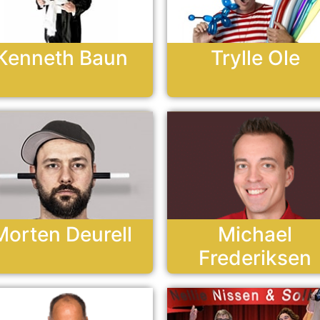
Kenneth Baun
Trylle Ole
Morten Deurell
Michael
Frederiksen