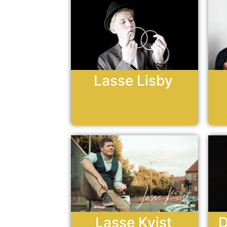
Lasse Lisby
Lasse Kvist
D