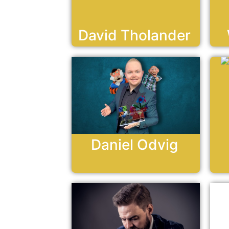
David Tholander
Daniel Odvig