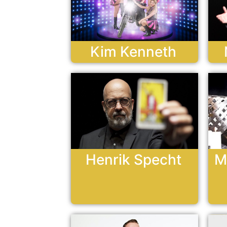
Kim Kenneth
Henrik Specht
M