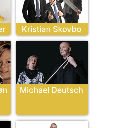
ær
Kristian Skovbo
øn
Michael Deutsch