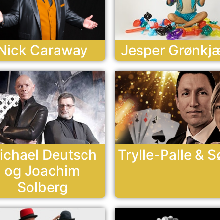
Nick Caraway
Jesper Grønkj
ichael Deutsch
Trylle-Palle & S
og Joachim
Solberg