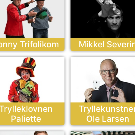
onny Trifolikom
Mikkel Severi
Trylleklovnen
Tryllekunstne
Paliette
Ole Larsen