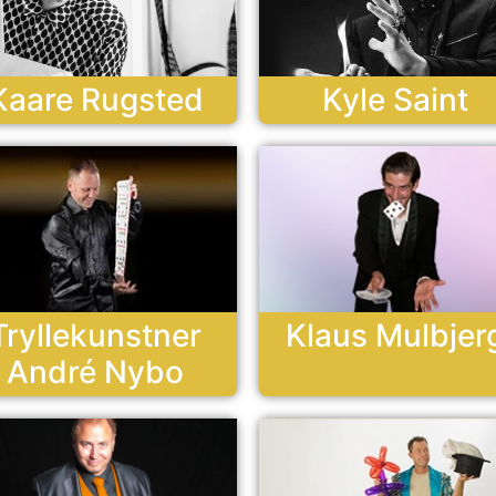
Kaare Rugsted
Kyle Saint
Tryllekunstner
Klaus Mulbjer
André Nybo