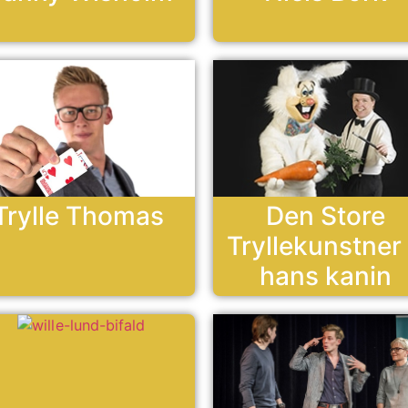
Trylle Thomas
Den Store
Tryllekunstner
hans kanin