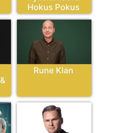
Hokus Pokus
Rune Klan
 &