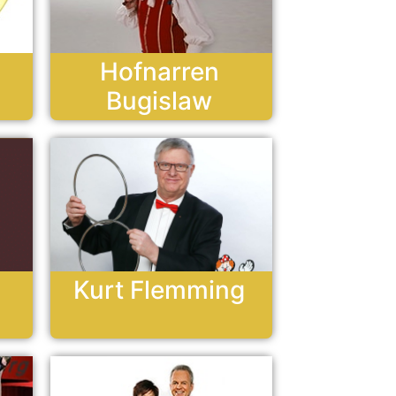
Hofnarren
Bugislaw
Kurt Flemming